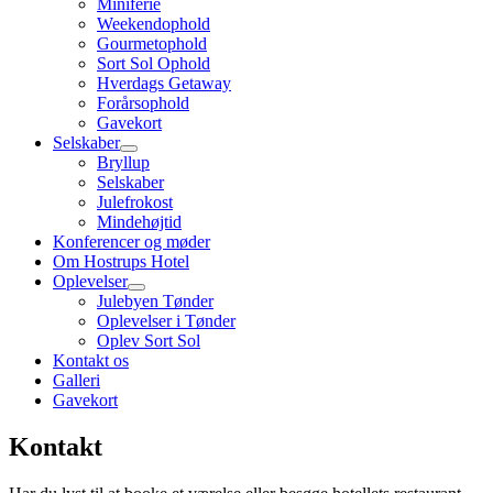
Miniferie
Weekendophold
Gourmetophold
Sort Sol Ophold
Hverdags Getaway
Forårsophold
Gavekort
Selskaber
Bryllup
Selskaber
Julefrokost
Mindehøjtid
Konferencer og møder
Om Hostrups Hotel
Oplevelser
Julebyen Tønder
Oplevelser i Tønder
Oplev Sort Sol
Kontakt os
Galleri
Gavekort
Kontakt