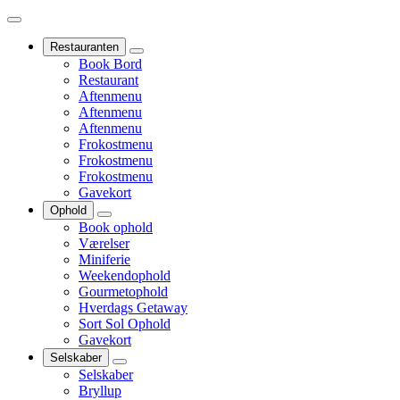
Restauranten
Book Bord
Restaurant
Aftenmenu
Aftenmenu
Aftenmenu
Frokostmenu
Frokostmenu
Frokostmenu
Gavekort
Ophold
Book ophold
Værelser
Miniferie
Weekendophold
Gourmetophold
Hverdags Getaway
Sort Sol Ophold
Gavekort
Selskaber
Selskaber
Bryllup