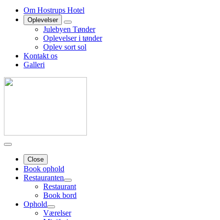
Om Hostrups Hotel
Oplevelser
Julebyen Tønder
Oplevelser i tønder
Oplev sort sol
Kontakt os
Galleri
Close
Book ophold
Restauranten
Restaurant
Book bord
Ophold
Værelser