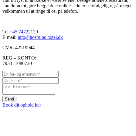
Har du lyst til at booke et værelse eller besøge hotellets restaurant,
kan du nemt gøre begge dele online – du er selvfølgelig også meget
velkommen til at ringe til os, på telefon.
Tel
+45 74722129
E-mail:
info@hostrups-hotel.dk
CVR: 42519944
REG – KONTO:
7933 -1086730
Send
Book dit ophold her